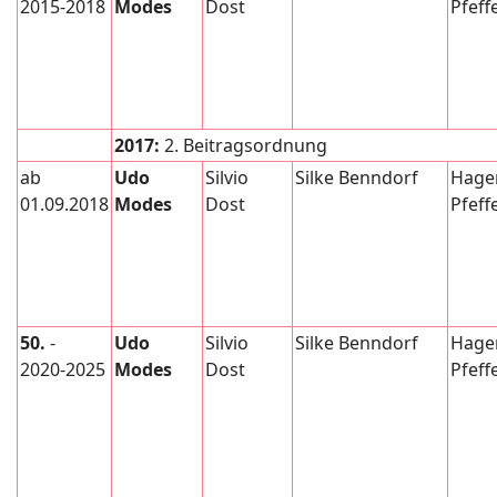
2015-2018
Modes
Dost
Pfeff
2017:
2. Beitragsordnung
ab
Udo
Silvio
Silke Benndorf
Hage
01.09.2018
Modes
Dost
Pfeff
50.
-
Udo
Silvio
Silke Benndorf
Hage
2020-2025
Modes
Dost
Pfeff