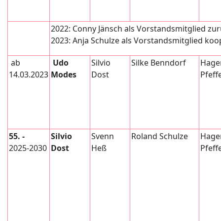
2022: Conny Jänsch als Vorstandsmitglied zu
2023: Anja Schulze als Vorstandsmitglied koop
ab
Udo
Silvio
Silke Benndorf
Hage
14.03.2023
Modes
Dost
Pfeff
55. -
Silvio
Svenn
Roland Schulze
Hage
2025-2030
Dost
Heß
Pfeff