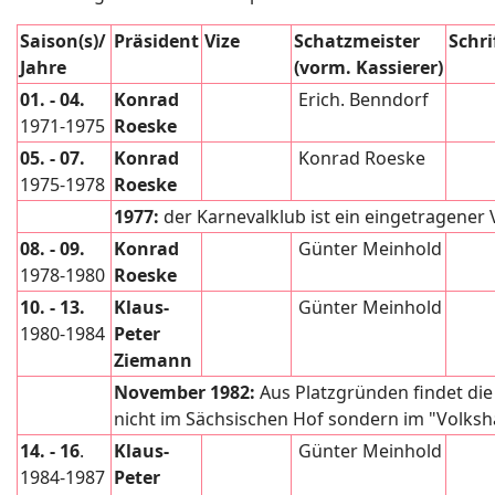
Saison(s)/
Präsident
Vize
Schatzmeister
Schri
Jahre
(vorm.
Kassierer)
01. - 04.
Konrad
Erich. Benndorf
1971-1975
Roeske
05. - 07.
Konrad
Konrad Roeske
1975-1978
Roeske
1977:
der Karnevalklub ist ein eingetragener 
08. - 09.
Konrad
Günter Meinhold
1978-1980
Roeske
10. - 13.
Klaus-
Günter Meinhold
1980-1984
Peter
Ziemann
November
1982:
Aus Platzgründen findet die
nicht im Sächsischen Hof sondern im "Volksha
14. - 16
.
Klaus-
Günter Meinhold
1984-1987
Peter