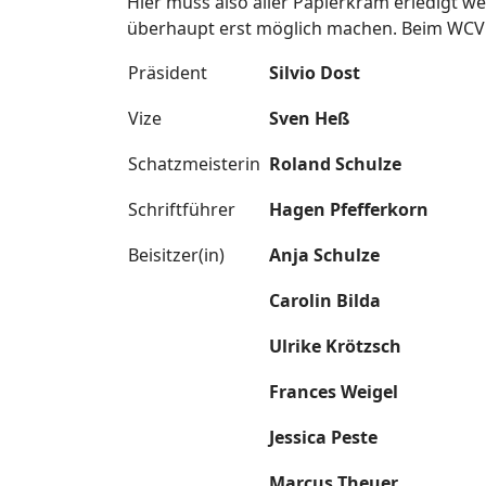
Hier muss also aller Papierkram erledigt 
überhaupt erst möglich machen. Beim WCV l
Präsident
Silvio Dost
Vize
Sven Heß
Schatzmeisterin
Roland Schulze
Schriftführer
Hagen Pfefferkorn
Beisitzer(in)
Anja Schulze
Carolin Bilda
Ulrike Krötzsch
Frances Weigel
Jessica Peste
Marcus Theuer