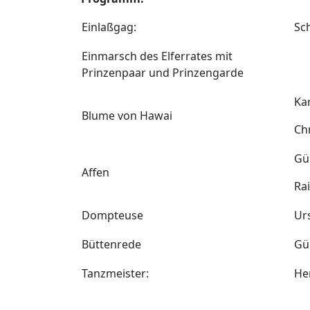
Einlaßgag:
Sc
Einmarsch des Elferrates mit
Prinzenpaar und Prinzengarde
Kar
Blume von Hawai
Chr
Gü
Affen
Rai
Dompteuse
Urs
Büttenrede
Gü
Tanzmeister:
Her